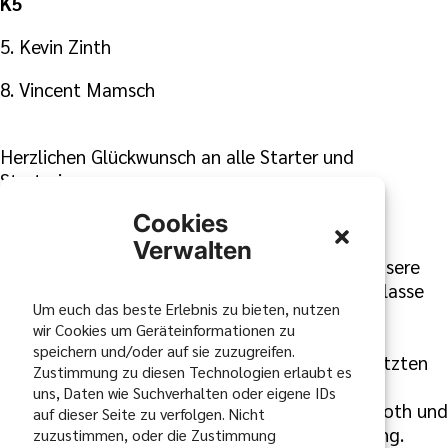
K5
5. Kevin Zinth
8. Vincent Mamsch
Herzlichen Glückwunsch an alle Starter und
Starterinnen.
Cookies
ADAC Youngster-Cup in Schwäbisch Hall
Verwalten
In der Arena Ilshofen starteten am Sonntag unsere
Fahrer beim ADAC Slalom Youngster Cup. Die Klasse
Um euch das beste Erlebnis zu bieten, nutzen
21 – Einsteiger – durfte ab 15:30 Uhr auf die
wir Cookies um Geräteinformationen zu
Strecke. 29 Starter zeigten ihr Können im
speichern und/oder auf sie zuzugreifen.
anspruchsvollen Parcours. In diesem stark besetzten
Zustimmung zu diesen Technologien erlaubt es
Starterfeld fuhr Luis Lander auf den 10. Platz.
uns, Daten wie Suchverhalten oder eigene IDs
In der Rookies-Klasse K22 starteten Torben Groth und
auf dieser Seite zu verfolgen. Nicht
Lorenz Kurz. Auch sie boten eine starke Leistung.
zuzustimmen, oder die Zustimmung